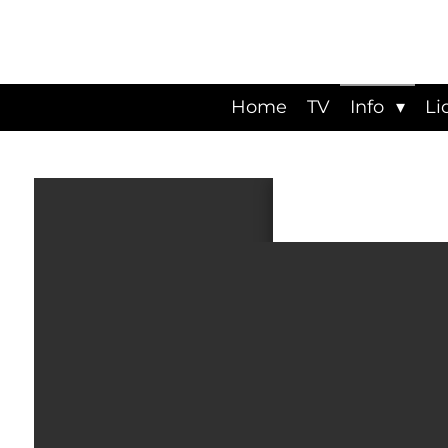
Ga
direct
naar
de
hoofdinhoud
Home
TV
Info
Li