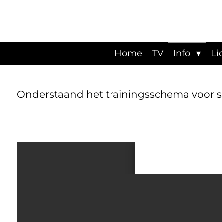
Ga
direct
naar
de
hoofdinhoud
Home
TV
Info
Li
Onderstaand het trainingsschema voor s